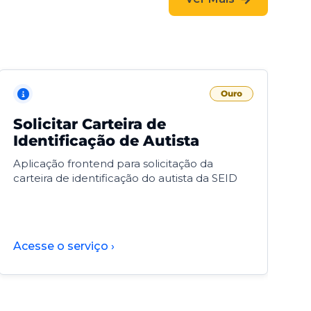
Ouro
Solicitar Carteira de
V
Identificação de Autista
F
Aplicação frontend para solicitação da
V
carteira de identificação do autista da SEID
F
d
d
Acesse o serviço ›
A